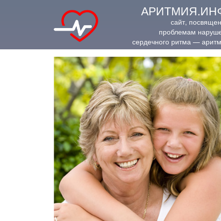
АРИТМИЯ.ИН
сайт, посвяще
проблемам наруш
сердечного ритма — арит