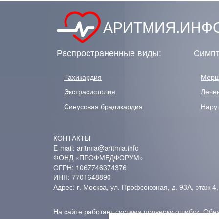
АРИТМИЯ.ИНФО
Распространенные виды:
Симпт
Тахикардия
Мерц
Экстрасистолия
Лече
Синусовая брадикардия
Нару
КОНТАКТЫ
E-mail: aritmia@aritmia.info
ФОНД «ПРОФМЕДФОРУМ»
ОГРН: 1067746374376
ИНН: 7701648890
Адрес: г. Москва, ул. Профсоюзная, д. 93А, этаж 4
На сайте работает система проверки ошибок. Обнар