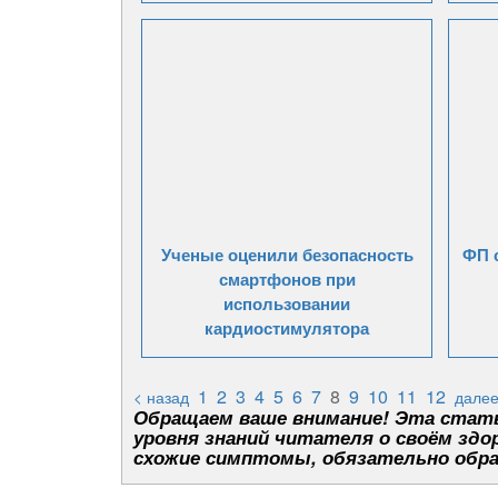
Ученые оценили безопасность
ФП 
смартфонов при
использовании
кардиостимулятора
1
2
3
4
5
6
7
8
9
10
11
12
< назад
далее
Обращаем ваше внимание! Эта стать
уровня знаний читателя о своём здор
схожие симптомы, обязательно обра