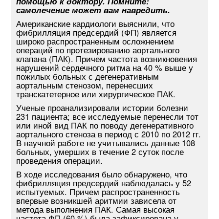
помощью к доктору. Помните:
самолечение может вам навредить.
Американские кардиологи выяснили, что
фибрилляция предсердий (ФП) является
широко распространенным осложнением
операций по протезированию аортального
клапана (ПАК). Причем частота возникновения
нарушений сердечного ритма на 40 % выше у
пожилых больных с дегенеративным
аортальным стенозом, перенесших
транскатетерное или хирургическое ПАК.
Ученые проанализировали истории болезни
231 пациента; все исследуемые перенесли тот
или иной вид ПАК по поводу дегенеративного
аортального стеноза в период с 2010 по 2012 гг.
В научной работе не учитывались данные 108
больных, умерших в течение 2 суток после
проведения операции.
В ходе исследования было обнаружено, что
фибрилляция предсердий наблюдалась у 52
испытуемых. Причем распространенность
впервые возникшей аритмии зависела от
метода выполнения ПАК. Самая высокая
частота ФП (60 %) была зафиксирована у