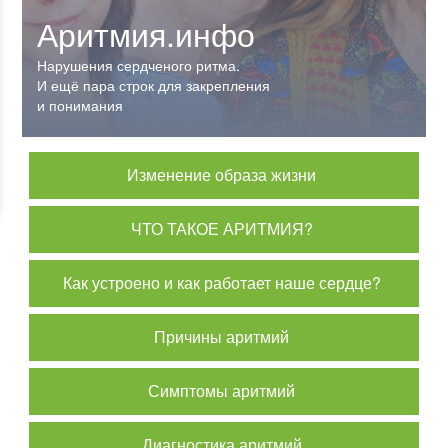
Аритмия.инфо
Аритмия.инфо
Нарушения сердченого ритма.
Нарушения сердченого ритма.
И ещё пара строк для закрепления
И ещё пара строк для закрепления
и понимания
и понимания
Изменение образа жизни
ЧТО ТАКОЕ АРИТМИЯ?
Как устроено и как работает наше сердце?
Причины аритмий
Симптомы аритмий
Диагностика аритмий