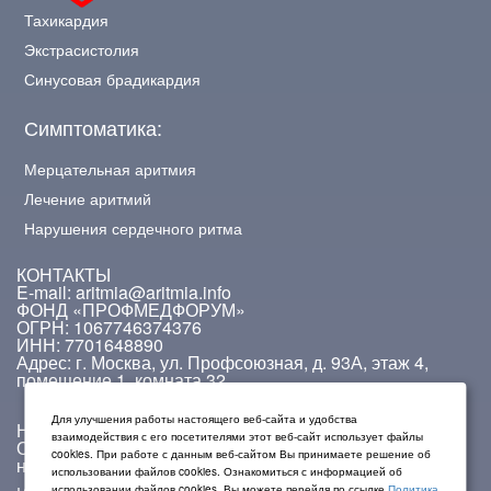
Тахикардия
Экстрасистолия
Синусовая брадикардия
Симптоматика:
Мерцательная аритмия
Лечение аритмий
Нарушения сердечного ритма
КОНТАКТЫ
E-mail: aritmia@aritmia.info
ФОНД «ПРОФМЕДФОРУМ»
ОГРН: 1067746374376
ИНН: 7701648890
Адрес: г. Москва, ул. Профсоюзная, д. 93А, этаж 4,
помещение 1, комната 32.
Для улучшения работы настоящего веб-сайта и удобства
На сайте работает система проверки ошибок.
взаимодействия с его посетителями этот веб-сайт использует файлы
Обнаружив неточность в тексте, выделите ее и
cookies. При работе с данным веб-сайтом Вы принимаете решение об
нажмите Ctrl + Enter.
использовании файлов cookies. Ознакомиться с информацией об
использовании файлов cookies, Вы можете перейдя по ссылке
Политика