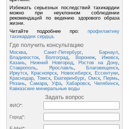
Избежать серьезных последствий тахикардии
можно при неуклонном соблюдении
рекомендаций по ведению здорового образа
жизни.
Читайте подробнее про:
профилактику
тахикардии сердца
.
Где получить консультацию
Москва
,
Санкт-Петербург
,
Барнаул
,
Владивосток
,
Волгоград
,
Воронеж
,
Ижевск
,
Казань
,
Нижний Новгород
,
Ростов на Дону
,
Ставрополь
,
Ярославль
,
Благовещенск
,
Иркутск
,
Красноярск
,
Новосибирск
,
Ессентуки
,
Краснодар
,
Томск
,
Екатеринбург
,
Омск
,
Пермь
,
Рязань
,
Самара
,
Уфа
,
Хабаровск
,
Челябинск
,
Кавказские минеральные воды
Задать вопрос
ФИО
*
:
Город
*
:
E-Mail
*
: