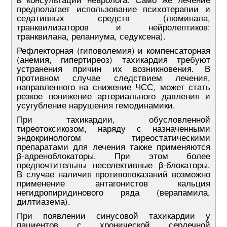
предполагает использование психотерапии и
седативных средств (люминала,
транквилизаторов и нейролептиков:
транквилана, реланиума, седуксена).
Рефлекторная (гиповолемия) и компенсаторная
(анемия, гипертиреоз) тахикардия требуют
устранения причин их возникновения. В
противном случае следствием лечения,
направленного на снижение ЧСС, может стать
резкое понижение артериального давления и
усугубление нарушения гемодинамики.
При тахикардии, обусловленной
тиреотоксикозом, наряду с назначенными
эндокринологом тиреостатическими
препаратами для лечения также применяются
β-адреноблокаторы. При этом более
предпочтительны неселективные β-блокаторы.
В случае наличия противопоказаний возможно
применение антагонистов кальция
негидропиридинового ряда (верапамила,
дилтиазема).
При появлении синусовой тахикардии у
пациентов с хронической сердечной