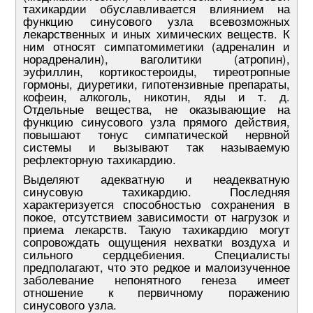
тахикардии обуславливается влиянием на
функцию синусового узла всевозможных
лекарственных и иных химических веществ. К
ним относят симпатомиметики (адреналин и
норадреналин), ваголитики (атропин),
эуфиллин, кортикостероиды, тиреотропные
гормоны, диуретики, гипотензивные препараты,
кофеин, алкоголь, никотин, яды и т. д.
Отдельные вещества, не оказывающие на
функцию синусового узла прямого действия,
повышают тонус симпатической нервной
системы и вызывают так называемую
рефлекторную тахикардию.
Выделяют адекватную и неадекватную
синусовую тахикардию. Последняя
характеризуется способностью сохранения в
покое, отсутствием зависимости от нагрузок и
приема лекарств. Такую тахикардию могут
сопровождать ощущения нехватки воздуха и
сильного сердцебиения. Специалисты
предполагают, что это редкое и малоизученное
заболевание непонятного генеза имеет
отношение к первичному поражению
синусового узла.