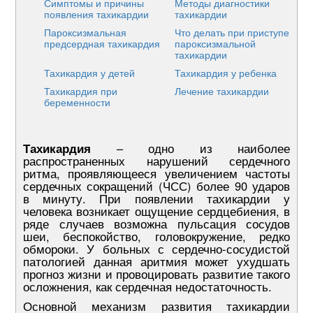
Симптомы и причины
Методы диагностики
появления тахикардии
тахикардии
Пароксизмальная
Что делать при приступе
предсердная тахикардия
пароксизмальной
тахикардии
Тахикардия у детей
Тахикардия у ребенка
Тахикардия при
Лечение тахикардии
беременности
Тахикардия
– одно из наиболее
распространенных нарушений сердечного
ритма, проявляющееся увеличением частоты
сердечных сокращений (ЧСС) более 90 ударов
в минуту. При появлении тахикардии у
человека возникает ощущение сердцебиения, в
ряде случаев возможна пульсация сосудов
шеи, беспокойство, головокружение, редко
обмороки. У больных с сердечно-сосудистой
патологией данная аритмия может ухудшать
прогноз жизни и провоцировать развитие такого
осложнения, как сердечная недостаточность.
Основной механизм развития тахикардии