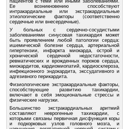
пациентов с теми или иными заболеваниями.
Ее возникновению способствуют
интракардиальные или экстракардиальные
этиологические факторы (соответственно
сердечные или внесердечные).
У больных с сердечно-сосудистыми
заболеваниями синусовая тахикардия может
быть проявлением любой патологии сердца:
ишемической болезни сердца, артериальной
гипертензии, инфаркта миокарда, острой и
хронической сердечной недостаточности,
ревматических и врожденных пороков сердца,
миокардитов, кардиомиопатий, кардиосклероза,
инфекционного эндокардита, экссудативного и
адгезивного перикардита.
Физиологические экстракардиальные факторы,
способствующие развитию тахикардии,
включают в себя эмоциональные стрессы и
физические нагрузки.
Большинство экстракардиальных аритмий
составляют неврогенные тахикардии, с
которыми связаны первичная дисфункция коры
и подкорковых узлов головного мозга, и
нарушения вегетативной нервной системы: