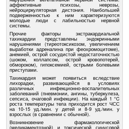
аффективные психозы, неврозы,
нейроциркуляторная дистония. Наибольшей
подверженностью к ним характеризуются
молодые люди с лабильностью нервной
системы.
Прочие факторы экстракардиальной
тахикардии представлены эндокринными
нарушениями (тиреотоксикозом, увеличением
выработки адреналина при феохромоцитоме),
анемией, острой сосудистой недостаточностью
(шоком, коллапсом, острой кровопотерей,
обмороком), гипоксемией, острыми болевыми
приступами.
Тахикардия может появиться вследствие
лихорадки, развивающейся в условиях
различных инфекционно-воспалительных
заболеваний (пневмонии, ангины, туберкулеза,
сепсиса, очаговой инфекции). На каждый 1 °C
роста температуры тела приходится рост ЧСС
на 10-15 уд./мин. у детей и 8-9 уд./мин. у
взрослых (в сравнении с обычной).
Возникновение фармакологической
(медикаментозной) и токсической синусовой