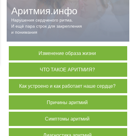
Аритмия.инфо
Аритмия.инфо
Нарушения сердченого ритма.
Нарушения сердченого ритма.
И ещё пара строк для закрепления
И ещё пара строк для закрепления
и понимания
и понимания
Изменение образа жизни
ЧТО ТАКОЕ АРИТМИЯ?
Как устроено и как работает наше сердце?
Причины аритмий
Симптомы аритмий
Диагностика аритмий