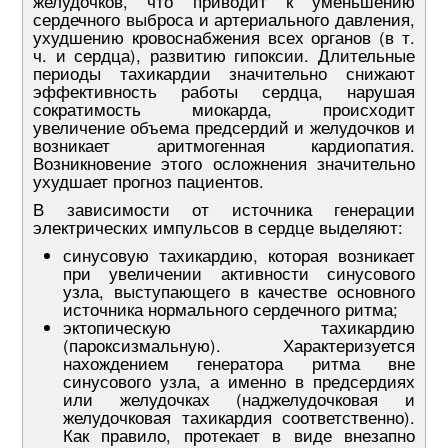
желудочков, что приводит к уменьшению
сердечного выброса и артериального давления,
ухудшению кровоснабжения всех органов (в т.
ч. и сердца), развитию гипоксии. Длительные
периоды тахикардии значительно снижают
эффективность работы сердца, нарушая
сократимость миокарда, происходит
увеличение объема предсердий и желудочков и
возникает аритмогенная кардиопатия.
Возникновение этого осложнения значительно
ухудшает прогноз пациентов.
В зависимости от источника генерации
электрических импульсов в сердце выделяют:
синусовую тахикардию, которая возникает
при увеличении активности синусового
узла, выступающего в качестве основного
источника нормального сердечного ритма;
эктопическую тахикардию
(пароксизмальную). Характеризуется
нахождением генератора ритма вне
синусового узла, а именно в предсердиях
или желудочках (наджелудочковая и
желудочковая тахикардия соответственно).
Как правило, протекает в виде внезапно