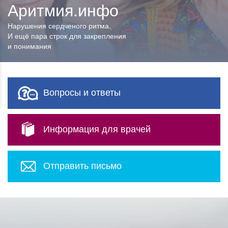
Аритмия.инфо
Аритмия.инфо
Нарушения сердченого ритма.
Нарушения сердченого ритма.
И ещё пара строк для закрепления
И ещё пара строк для закрепления
и понимания
и понимания
Вопросы и ответы
Информация для врачей
Отправить письмо