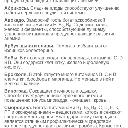
продукты для людей, страдающих аритмией.
Абрикосы.
Сладкие плоды способствуют улучшению
работы сердечно-сосудистой системы.
Авокадо.
Заморский гость богат аскорбиновой
кислотой, витаминами Е, В
, В
. Содержит медь,
2
6
железо и ферменты, способствующие лучшему
усвоению витаминов и предупреждающие развитие
анемии.
Арбуз, дыня и сливы.
Помогают избавиться от
излишков холестерина.
Бобы.
В их состав входят флавоноиды, витамины С, D
и В. Они содержат клетчатку, железо и фолиевую
кислоту.
Брокколи.
В этой капусте много витаминов В, С и D,
клетчатки, фосфора и марганца. Не меньше в ней и
железа с калием.
Виноград.
Сокращает отечность и одышку.
Способствует улучшению сердечного ритма и
повышению тонуса миокарда, «очищает «кровь».
Смородина.
Богата витаминами В
, В
, В
, С, D, Е, К,
1
2
6
РР и оксикумаринами – веществами, которые снижают
свертываемость крови. Благодаря этому смородина
является отличным профилактическим средством,
которое предупреждает развитие тромбоза. Кроме того,