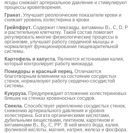
ягоды снижают артериальное давление и стимулируют
процессы кроветворения.
Гранат.
Улучшает реологические показатели крови и
снижает уровень холестерина в крови.
Грейпфрут.
Содержит гликозиды, витамины В
, С, D, Р
1
и растительную клетчатку. Такой состав помогает
регулировать многие физиологические процессы в
организме, улучшает работу сердечной мышцы и
нормализует функционирование пищеварительной
системы.
Картофель и капуста.
Являются источниками калия,
который контролирует работу миокарда.
Помидоры и красный перец.
Отличаются
благотворным влиянием на состояние сосудистых
стенок, нормализуют работу сердечно-сосудистой
системы.
Кукуруза.
Предупреждает отложение холестериновых
бляшек на стенках кровеносных сосудов.
Свекла.
Способствует укреплению сосудистых стенок,
снижению артериального давления и уровня
холестерина. Богата органическими кислотами,
дубильными веществами, пектином, каротином и
витаминами В
, В
, С, РР. В ней много йода, калия,
1
2
фолиевой кислоты, магния, натрия, железа и фосфора.