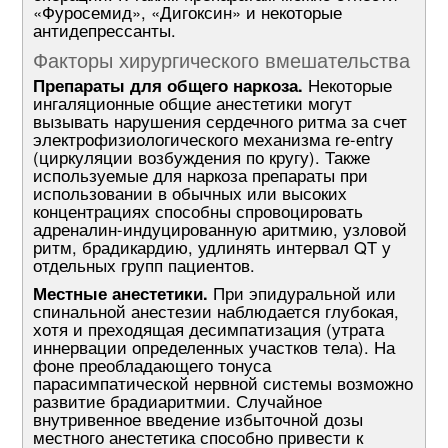
«Фуросемид», «Дигоксин» и некоторые
антидепрессанты.
Факторы хирургического вмешательства
Препараты для общего наркоза.
Некоторые
ингаляционные общие анестетики могут
вызывать нарушения сердечного ритма за счет
электрофизиологического механизма re-entry
(циркуляции возбуждения по кругу). Также
используемые для наркоза препараты при
использовании в обычных или высоких
концентрациях способны спровоцировать
адреналин-индуцированную аритмию, узловой
ритм, брадикардию, удлинять интервал QT у
отдельных групп пациентов.
Местные анестетики.
При эпидуральной или
спинальной анестезии наблюдается глубокая,
хотя и преходящая десимпатизация (утрата
иннервации определенных участков тела). На
фоне преобладающего тонуса
парасимпатической нервной системы возможно
развитие брадиаритмии. Случайное
внутривенное введение избыточной дозы
местного анестетика способно привести к