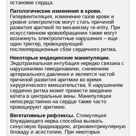
остановке сердца.
Патологические изменения в крови.
Гипервентиляция, изменение газов крови и
уровня электролитов могут стать причиной
развития аритмий по механизму re-entry. При
искусственном кровообращении также могут
возникнуть электролитные нарушения – еще
один триггер, провоцирующий
послеоперационные сбои сердечного ритма.
Некоторые медицинские манипуляции.
Эндотрахеальная интубация нередко связана с
нарушениями гемодинамики, снижением
артериального давления и является частой
причиной развития аритмии во время
хирургического вмешательства. К нарушениям
сердечно ритма может привести введение
катета в центральные вены. Манипуляции
непосредственно на сердце также часто
провоцируют аритмию.
Вегетативные рефлексы.
Стимуляция
блуждающего нерва способна вызвать
синусовую брадикардию, атриовентрикулярную
блокаду и асистолию. При некоторых