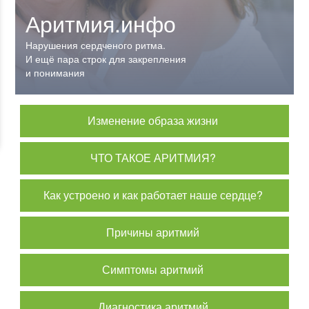
Аритмия.инфо
Аритмия.инфо
Нарушения сердченого ритма.
Нарушения сердченого ритма.
И ещё пара строк для закрепления
И ещё пара строк для закрепления
и понимания
и понимания
Изменение образа жизни
ЧТО ТАКОЕ АРИТМИЯ?
Как устроено и как работает наше сердце?
Причины аритмий
Симптомы аритмий
Диагностика аритмий