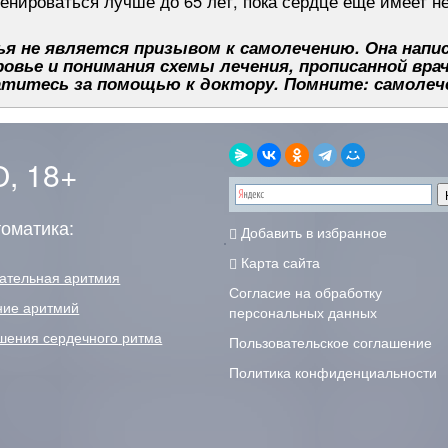
енироваться лучше до 65 лет, пока сердце еще имеет н
я не является призывом к самолечению. Она напис
овье и понимания схемы лечения, прописанной вра
титесь за помощью к доктору. Помните: самолеч
, 18+
оматика:
Добавить в избранное
Карта сайта
ательная аритмия
Согласие на обработку
ние аритмий
персональных данных
шения сердечного ритма
Пользовательское соглашение
Политика конфиденциальности