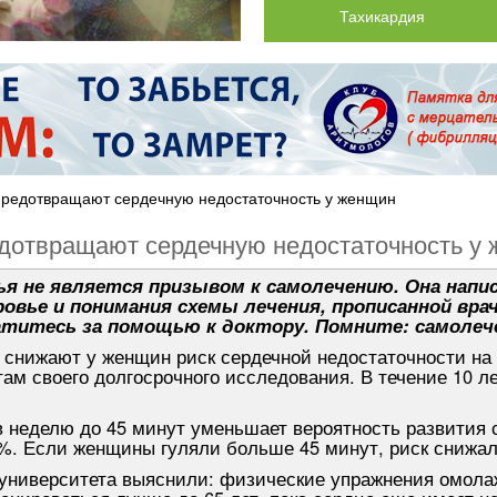
Тахикардия
 предотвращают сердечную недостаточность у женщин
едотвращают сердечную недостаточность у
я не является призывом к самолечению. Она напис
овье и понимания схемы лечения, прописанной вра
титесь за помощью к доктору. Помните: самолеч
 снижают у женщин риск сердечной недостаточности на 
ам своего долгосрочного исследования. В течение 10 л
 в неделю до 45 минут уменьшает вероятность развития 
35%. Если женщины гуляли больше 45 минут, риск снижа
 университета выяснили: физические упражнения омола