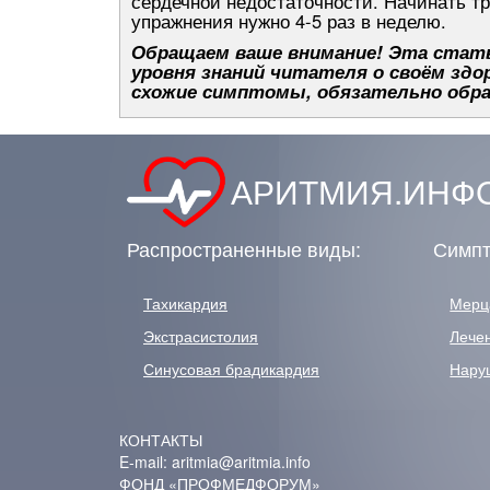
сердечной недостаточности. Начинать тр
упражнения нужно 4-5 раз в неделю.
Обращаем ваше внимание! Эта стать
уровня знаний читателя о своём здор
схожие симптомы, обязательно обра
АРИТМИЯ.ИНФО
Распространенные виды:
Симпт
Тахикардия
Мерц
Экстрасистолия
Лече
Синусовая брадикардия
Нару
КОНТАКТЫ
E-mail: aritmia@aritmia.info
ФОНД «ПРОФМЕДФОРУМ»