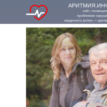
АРИТМИЯ.ИН
сайт, посвяще
проблемам наруш
сердечного ритма — арит