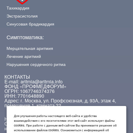
Тахикардия
Экстрасистолия
Синусовая брадикардия
Симптоматика:
Мерцательная аритмия
Лечение аритмий
Нарушения сердечного ритма
КОНТАКТЫ
E-mail: aritmia@aritmia.info
ФОНД «ПРОФМЕДФОРУМ»
ОГРН: 1067746374376
ИНН: 7701648890
Адрес: г. Москва, ул. Профсоюзная, д. 93А, этаж 4,
помещение 1, комната 32.
Для улучшения работы настоящего веб-сайта и удобства
На сайте работает система проверки ошибок.
взаимодействия с его посетителями этот веб-сайт использует файлы
Обнаружив неточность в тексте, выделите ее и
cookies. При работе с данным веб-сайтом Вы принимаете решение об
нажмите Ctrl + Enter.
использовании файлов cookies. Ознакомиться с информацией об