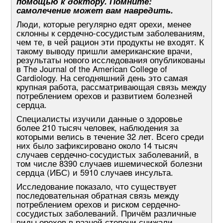
помощью к доктору. Помните:
самолечение может вам навредить.
Люди, которые регулярно едят орехи, менее
склонны к сердечно-сосудистым заболеваниям,
чем те, в чей рацион эти продукты не входят. К
такому выводу пришли американские врачи,
результаты нового исследования опубликованы
в The Journal of the American College of
Cardiology. На сегодняшний день это самая
крупная работа, рассматривающая связь между
потреблением орехов и развитием болезней
сердца.
Специалисты изучили данные о здоровье
более 210 тысяч человек, наблюдения за
которыми велись в течение 32 лет. Всего среди
них было зафиксировано около 14 тысяч
случаев сердечно-сосудистых заболеваний, в
том числе 8390 случаев ишемической болезни
сердца (ИБС) и 5910 случаев инсульта.
Исследование показало, что существует
последовательная обратная связь между
потреблением орехов и риском сердечно-
сосудистых заболеваний. Причём различные
виды орехов в разной степени снижали