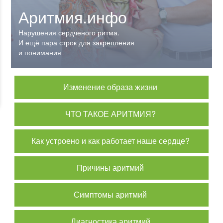
Аритмия.инфо
Аритмия.инфо
Нарушения сердченого ритма.
Нарушения сердченого ритма.
И ещё пара строк для закрепления
И ещё пара строк для закрепления
и понимания
и понимания
Изменение образа жизни
ЧТО ТАКОЕ АРИТМИЯ?
Как устроено и как работает наше сердце?
Причины аритмий
Симптомы аритмий
Диагностика аритмий