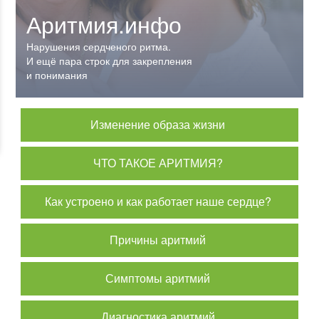
Аритмия.инфо
Аритмия.инфо
Нарушения сердченого ритма.
Нарушения сердченого ритма.
И ещё пара строк для закрепления
И ещё пара строк для закрепления
и понимания
и понимания
Изменение образа жизни
ЧТО ТАКОЕ АРИТМИЯ?
Как устроено и как работает наше сердце?
Причины аритмий
Симптомы аритмий
Диагностика аритмий