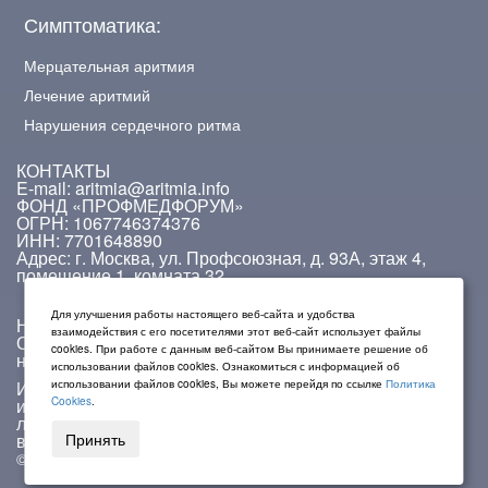
Симптоматика:
Мерцательная аритмия
Лечение аритмий
Нарушения сердечного ритма
КОНТАКТЫ
E-mail: aritmia@aritmia.info
ФОНД «ПРОФМЕДФОРУМ»
ОГРН: 1067746374376
ИНН: 7701648890
Адрес: г. Москва, ул. Профсоюзная, д. 93А, этаж 4,
помещение 1, комната 32.
Для улучшения работы настоящего веб-сайта и удобства
На сайте работает система проверки ошибок.
взаимодействия с его посетителями этот веб-сайт использует файлы
Обнаружив неточность в тексте, выделите ее и
cookies. При работе с данным веб-сайтом Вы принимаете решение об
нажмите Ctrl + Enter.
использовании файлов cookies. Ознакомиться с информацией об
Информация на данном сайте не должна
использовании файлов cookies, Вы можете перейдя по ссылке
Политика
использоваться для самостоятельной диагностики и
Cookies
.
лечения и не может быть заменой очной консультации
врача.
Принять
© 2009 — 2026. Aritmia.info