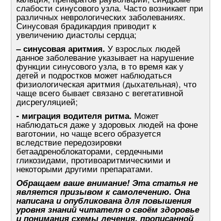
слабости синусового узла. Часто возникает при
различных неврологических заболеваниях.
Синусовая брадикардия приводит к
увеличению диастолы сердца;
– синусовая аритмия.
У взрослых людей
данное заболевание указывает на нарушение
функции синусового узла, в то время как у
детей и подростков может наблюдаться
физиологическая аритмия (дыхательная), что
чаще всего бывает связано с вегетативной
дисрегуляцией;
- миграция водителя ритма.
Может
наблюдаться даже у здоровых людей на фоне
ваготонии, но чаще всего образуется
вследствие передозировки
бетаадреноблокаторами, сердечными
гликозидами, противоаритмическими и
некоторыми другими препаратами.
Обращаем ваше внимание! Эта статья не
является призывом к самолечению. Она
написана и опубликована для повышения
уровня знаний читателя о своём здоровье
и понимания схемы лечения, прописанной