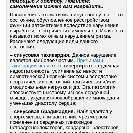
помощью к доктору. Помните:
самолечение может вам навредить.
Повышение автоматизма синусового узла – это
состояние, обусловленное расстройством
функции автоматизма вследствие нарушения
выработки электрических импульсов. Иначе его
называют номотопным нарушением ритма.
Различают следующие виды данного
состояния:
– синусовая тахикардия.
Данное нарушение
является наиболее частым.
Причинами
тахикардии являются
: гипертиреоз, сердечная
недостаточность, усиление активности
симпатической нервной системы вследствие
невротических состояний, физическая и/или
эмоциональная нагрузка и др. Эта патология
способствует быстрому износу сердечной
мышцы, ухудшая кровообращение миокарда и
уменьшая диастолу сердца;
– синусовая брадикардия.
Наблюдается у
спортсменов; при ваготонии; чрезмерном
применении сердечных гликозидов,
бетаадреноблокаторов, кордарона, блокаторов
кальция, препаратов раувольфии; синдроме