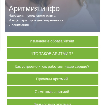
Аритмия.инфо
Аритмия.инфо
Нарушения сердченого ритма.
Нарушения сердченого ритма.
И ещё пара строк для закрепления
И ещё пара строк для закрепления
и понимания
и понимания
Изменение образа жизни
ЧТО ТАКОЕ АРИТМИЯ?
Как устроено и как работает наше сердце?
Причины аритмий
Симптомы аритмий
Диагностика аритмий