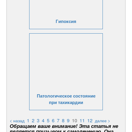
Гипоксия
Патологическое состояние
при тахикардии
1
2
3
4
5
6
7
8
9
10
11
12
< назад
далее >
Обращаем ваше внимание! Эта статья не
является призывом к самолечению. Она