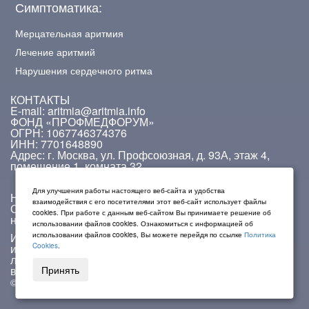
Симптоматика:
Мерцательная аритмия
Лечение аритмий
Нарушения сердечного ритма
КОНТАКТЫ
E-mail: aritmia@aritmia.info
ФОНД «ПРОФМЕДФОРУМ»
ОГРН: 1067746374376
ИНН: 7701648890
Адрес: г. Москва, ул. Профсоюзная, д. 93А, этаж 4,
помещение 1, комната 32.
Для улучшения работы настоящего веб-сайта и удобства
На сайте работает система проверки ошибок.
взаимодействия с его посетителями этот веб-сайт использует файлы
Обнаружив неточность в тексте, выделите ее и
cookies. При работе с данным веб-сайтом Вы принимаете решение об
нажмите Ctrl + Enter.
использовании файлов cookies. Ознакомиться с информацией об
Информация на данном сайте не должна
использовании файлов cookies, Вы можете перейдя по ссылке
Политика
использоваться для самостоятельной диагностики и
Cookies
.
лечения и не может быть заменой очной консультации
врача.
Принять
© 2009 — 2026. Aritmia.info